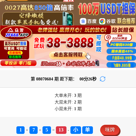
第
08070604
期 距下期：
00
分
25
秒
大单
未开:
3
期
大双
未开:
2
期
小双
未开:
1
期
1
7
5
13
小
单
咪牌
+
+
=
-