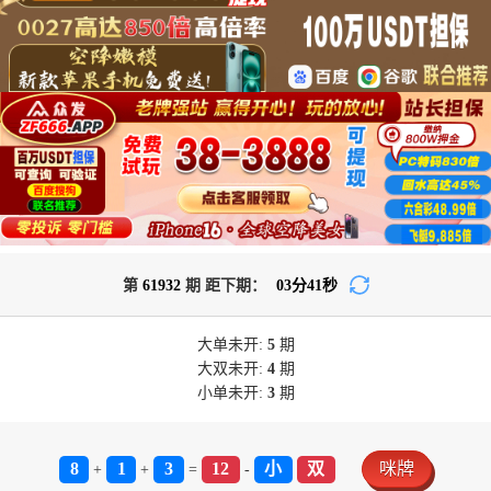
第
61932
期 距下期：
03
分
41
秒
大单
未开:
5
期
大双
未开:
4
期
小单
未开:
3
期
8
1
3
12
小
双
咪牌
+
+
=
-