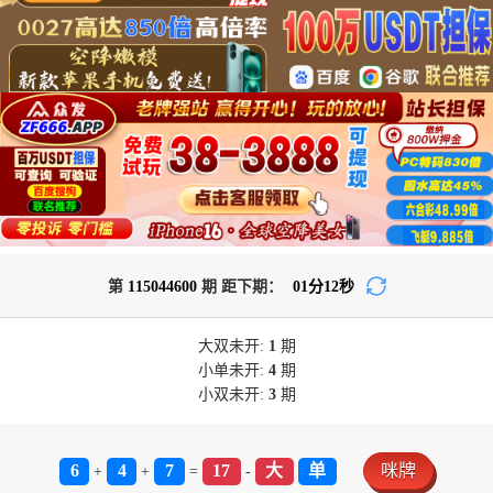
第
115044600
期 距下期：
01
分
12
秒
大双
未开:
1
期
小单
未开:
4
期
小双
未开:
3
期
6
4
7
17
大
单
咪牌
+
+
=
-